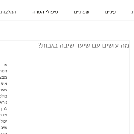
ת
עיניים
שפתיים
טיפולי הסרה
המלצות
מה עושים עם שיער שיבה בגבות?
עוד 
הסתם
מבצב
איפו
שערה
בולט
נורא
להן ב
אז הע
יכול
שיבה
מרכז