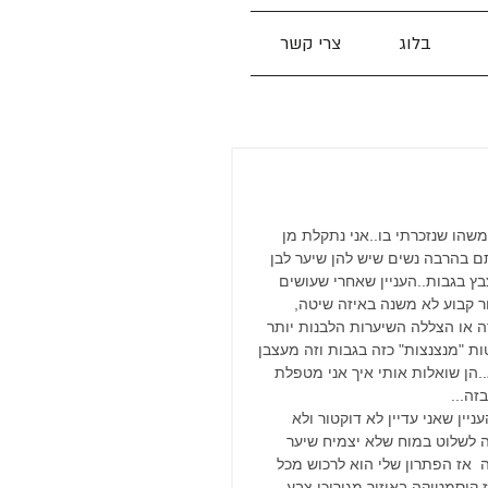
בלוג
צרי קשר
משהו שנזכרתי בו..אני נתקלת מן 
 בהרבה נשים שיש להן שיער לבן 
ץ בגבות..העניין שאחרי שעושים 
ר קבוע לא משנה באיזה שיטה, 
 או הצללה השיערות הלבנות יותר 
ות "מנצנצות" כזה בגבות וזה מעצבן 
..הן שואלות אותי איך אני מטפלת 
זה... 
ניין שאני עדיין לא דוקטור ולא 
ה לשלוט במוח שלא יצמיח שיער 
  אז הפתרון שלי הוא לרכוש מכל 
 קוסמטיקה באיזור מגוריכן צבע 