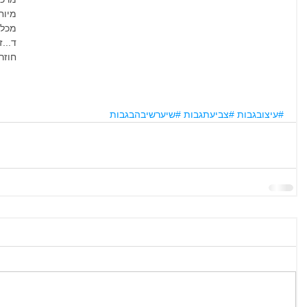
ד...
חוזר
#עיצובגבות
#צביעתגבות
#שיערשיבהבגבות