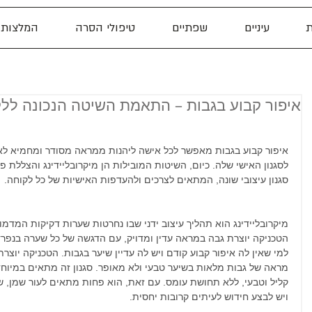
ת
עיניים
שפתיים
טיפולי הסרה
המלצות
איפור קבוע בגבות – התאמת השיטה הנכונה לל
איפור קבוע בגבות מאפשר לכל אישה ליהנות ממראה מסודר ומחמיא לאו
לסגנון האישי שלה. כיום, השיטות המובילות הן מיקרובליידינג והצללת 
סגנון עיצובי שונה, המתאים לצרכים ולהעדפות האישיות של כל לקוחה.
מיקרובליידינג הוא תהליך עיצוב ידני שבו נחרטות שערות דקיקות המד
הטכניקה יוצרת גבה במראה עדין ומדויק, עם הדגשה של כל שערה בנפרד.
למי שאין לה איפור קבוע קודם ויש לה עדיין שיער בגבות. הטכניקה יוצר
מראה של גבות מלאות בשיער טבעי ולא מאופר. סגנון זה מתאים במיוחד
קליל וטבעי, ללא תחושת עומס. עם זאת, הוא פחות מתאים לעור שמן, ש
ויש לבצע חידוש לעיתים קרובות יחסית.